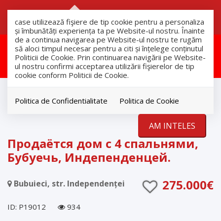
RO
RU
case utilizează fişiere de tip cookie pentru a personaliza
și îmbunătăți experiența ta pe Website-ul nostru. Înainte
de a continua navigarea pe Website-ul nostru te rugăm
Aceasta proprietate a fost
să aloci timpul necesar pentru a citi și înțelege conținutul
Politicii de Cookie. Prin continuarea navigării pe Website-
vandut!
ul nostru confirmi acceptarea utilizării fişierelor de tip
cookie conform Politicii de Cookie.
продажа
Дома
Politica de Confidentialitate
Politica de Cookie
Bubuieci
AM INTELES
VANDUT
Продаётся дом с 4 спальнями,
Бубуечь, Индепенденцей.
275.000€
Bubuieci, str. Independenței
ID: P19012
934