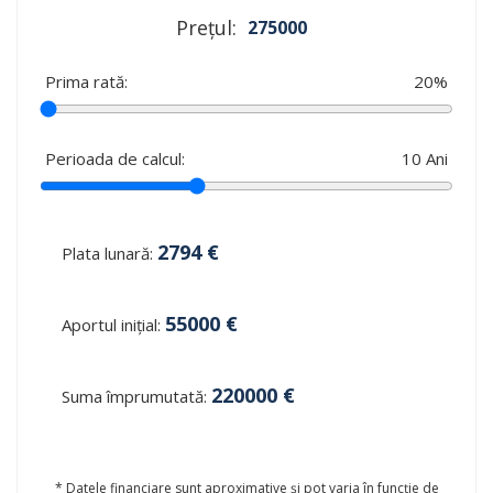
Prețul:
275000
Prima rată:
20
%
Perioada de calcul:
10
Ani
2794
€
Plata lunară:
55000
€
Aportul inițial:
220000
€
Suma împrumutată:
* Datele financiare sunt aproximative și pot varia în funcție de