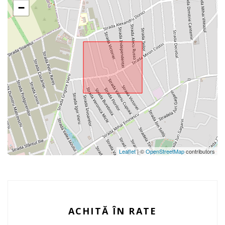
−
Leaflet
| ©
OpenStreetMap
contributors
ACHITĂ ÎN RATE