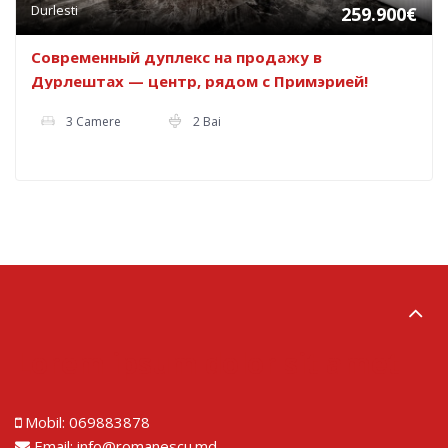
Durlesti
259.900€
Современный дуплекс на продажу в
Дурлештах — центр, рядом с Примэрией!
3 Camere
2 Bai
Lorem ipsum dolor sit amet
Mobil:
069883878
Email:
info@romanescu.md