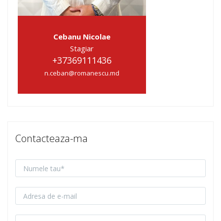
Cebanu Nicolae
Stagiar
+37369111436
n.ceban@romanescu.md
Contacteaza-ma