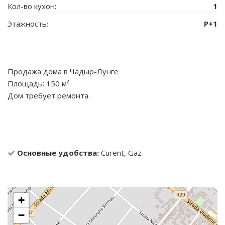
Кол-во кухон:
1
Этажность:
P+1
Продажа дома в Чадыр-Лунге
Площадь: 150 м²
Дом требует ремонта.
Основные удобства:
Curent, Gaz
+
−