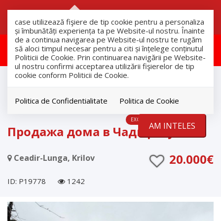
RO
RU
case utilizează fişiere de tip cookie pentru a personaliza
și îmbunătăți experiența ta pe Website-ul nostru. Înainte
de a continua navigarea pe Website-ul nostru te rugăm
Aceasta proprietate a fost retras!
să aloci timpul necesar pentru a citi și înțelege conținutul
Politicii de Cookie. Prin continuarea navigării pe Website-
ul nostru confirmi acceptarea utilizării fişierelor de tip
cookie conform Politicii de Cookie.
продажа
Дома
Ceadir-Lunga
Politica de Confidentialitate
Politica de Cookie
EXCLUSIVITATE
RETRAS
AM INTELES
Продажа дома в Чадыр-Лунге
20.000€
Ceadir-Lunga, Krilov
ID: P19778
1242