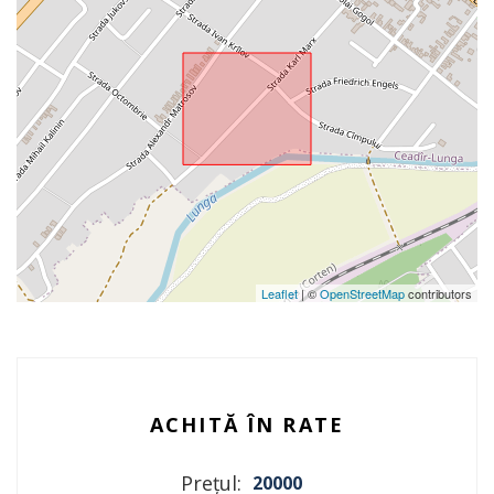
Leaflet
| ©
OpenStreetMap
contributors
ACHITĂ ÎN RATE
Prețul:
20000