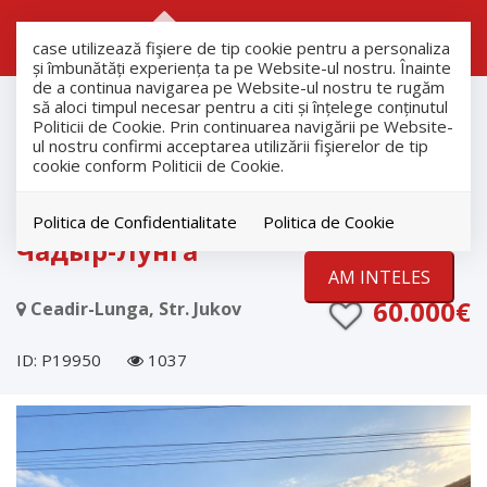
RO
RU
case utilizează fişiere de tip cookie pentru a personaliza
și îmbunătăți experiența ta pe Website-ul nostru. Înainte
de a continua navigarea pe Website-ul nostru te rugăm
продажа
să aloci timpul necesar pentru a citi și înțelege conținutul
Дома
Politicii de Cookie. Prin continuarea navigării pe Website-
ul nostru confirmi acceptarea utilizării fişierelor de tip
Ceadir-Lunga
cookie conform Politicii de Cookie.
EXCLUSIVITATE
Продаётся жилой дом в г.
Politica de Confidentialitate
Politica de Cookie
Чадыр-Лунга
AM INTELES
60.000€
Ceadir-Lunga, Str. Jukov
ID: P19950
1037