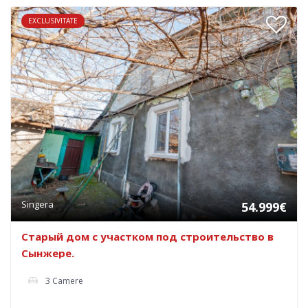
EXCLUSIVITATE
Singera
54.999€
Старый дом с участком под строительство в
Сынжере.
3 Camere