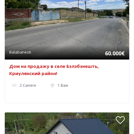
Balabanesti
60.000€
Дом на продажу в селе Бэлэбэнешть,
Криулянский район!
2 Camere
1 Baie