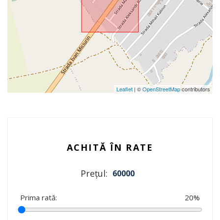
Leaflet
| ©
OpenStreetMap
contributors
ACHITĂ ÎN RATE
Prețul:
60000
Prima rată:
20
%