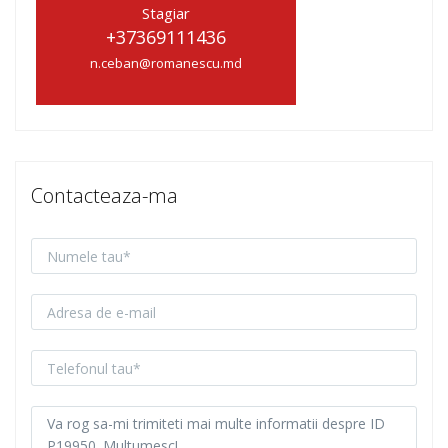
Stagiar
+37369111436
n.ceban@romanescu.md
Contacteaza-ma