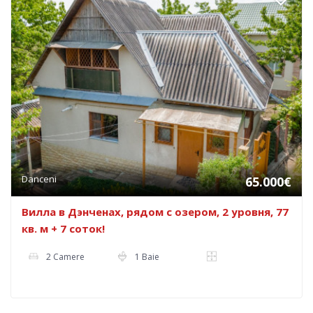
Danceni
65.000€
Вилла в Дэнченах, рядом с озером, 2 уровня, 77
кв. м + 7 соток!
2 Camere
1 Baie