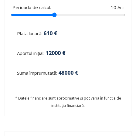
Perioada de calcul:
10
Ani
610
€
Plata lunară:
12000
€
Aportul inițial:
48000
€
Suma împrumutată:
* Datele financiare sunt aproximative și pot varia în funcție de
instituția financiară.