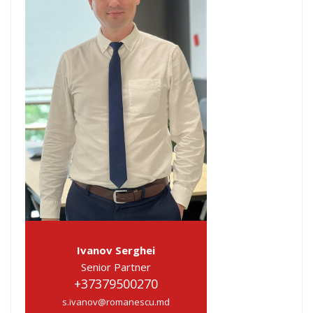
Ivanov Serghei
Senior Partner
+37379500270
s.ivanov@romanescu.md