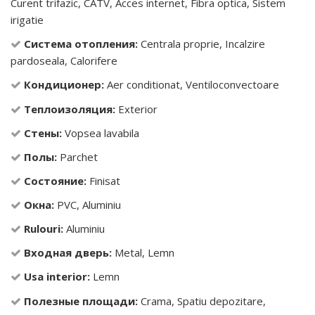
Curent trifazic, CATV, Acces internet, Fibra optica, Sistem
irigatie
Система отопления:
Centrala proprie, Incalzire
pardoseala, Calorifere
Кондиционер:
Aer conditionat, Ventiloconvectoare
Теплоизоляция:
Exterior
Стены:
Vopsea lavabila
Полы:
Parchet
Состояние:
Finisat
Окна:
PVC, Aluminiu
Rulouri:
Aluminiu
Входная дверь:
Metal, Lemn
Usa interior:
Lemn
Полезные площади:
Crama, Spatiu depozitare,