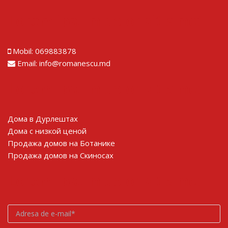
Lorem ipsum dolor sit amet
Mobil:
069883878
Email:
info@romanescu.md
Lorem ipsum dolor sit amet
Дома в Дурлештах
Дома с низкой ценой
Продажа домов на Ботанике
Продажа домов на Скиносах
Lorem ipsum dolor sit amet