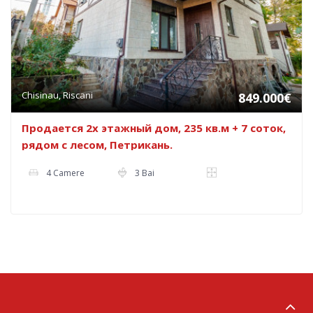
Chisinau, Riscani
849.000€
Продается 2х этажный дом, 235 кв.м + 7 соток,
рядом с лесом, Петрикань.
4 Camere
3 Bai