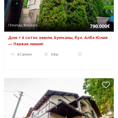
Chisinau, Buiucani
790.000€
Дом + 6 соток земли, Буюканы, бул. Алба Юлия
— Первая линия!
8 Camere
4 Bai