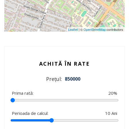
Leaflet
| ©
OpenStreetMap
contributors
ACHITĂ ÎN RATE
Prețul:
850000
Prima rată:
20
%
Perioada de calcul:
10
Ani