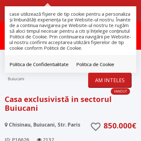
RO
RU
case utilizează fişiere de tip cookie pentru a personaliza
și îmbunătăți experiența ta pe Website-ul nostru. Înainte
de a continua navigarea pe Website-ul nostru te rugăm
Aceasta proprietate a fost
să aloci timpul necesar pentru a citi și înțelege conținutul
Politicii de Cookie. Prin continuarea navigării pe Website-
vandut!
ul nostru confirmi acceptarea utilizării fişierelor de tip
cookie conform Politicii de Cookie.
продажа
Дома
Politica de Confidentialitate
Politica de Cookie
Chisinau
Buiucani
AM INTELES
VANDUT
Casa exclusivistă in sectorul
Buiucani
850.000€
Chisinau, Buiucani, Str. Paris
ID: P16626
2132