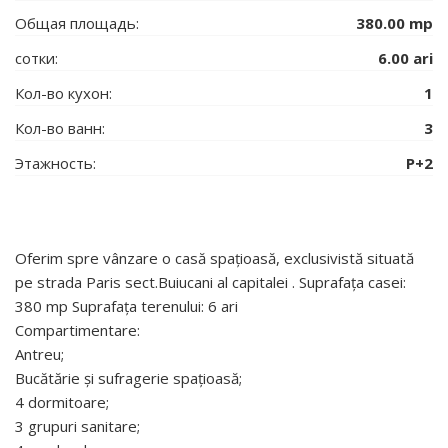
Общая площадь:
380.00 mp
сотки:
6.00 ari
Кол-во кухон:
1
Кол-во ванн:
3
Этажность:
P+2
Oferim spre vânzare o casă spațioasă, exclusivistă situată
pe strada Paris sect.Buiucani al capitalei . Suprafața casei:
380 mp Suprafața terenului: 6 ari
Compartimentare:
Antreu;
Bucătărie și sufragerie spațioasă;
4 dormitoare;
3 grupuri sanitare;