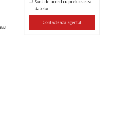
Sunt de acord cu prelucrarea
datelor
ями