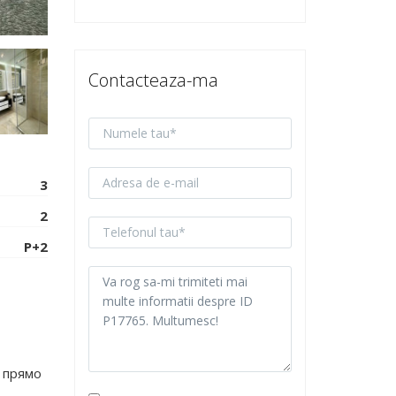
Contacteaza-ma
3
2
P+2
 прямо