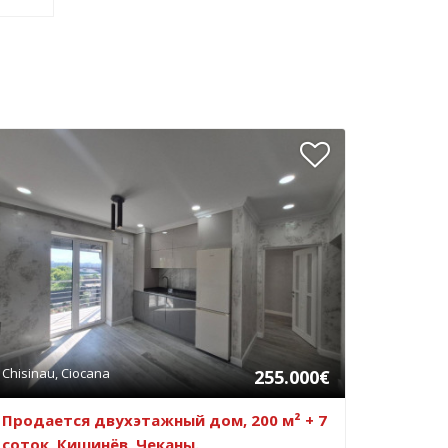
Chisinau, Ciocana
255.000€
Продается двухэтажный дом, 200 м² + 7
соток, Кишинёв, Чеканы.