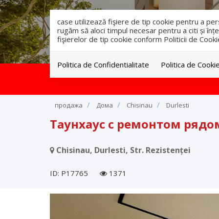
case utilizează fişiere de tip cookie pentru a p
rugăm să aloci timpul necesar pentru a citi și înțe
fişierelor de tip cookie conform Politicii de Cooki
Politica de Confidentialitate
Politica de Cooki
продажа
Дома
Chisinau
Durlesti
Таунхаус с ремонтом рядом
Chisinau, Durlesti, Str. Rezistenței
ID: P17765
1371