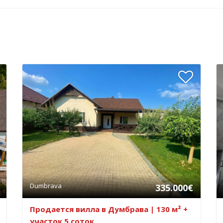
Dumbrava
335.000€
Продается вилла в Думбрава | 130 м² +
участок 5 соток