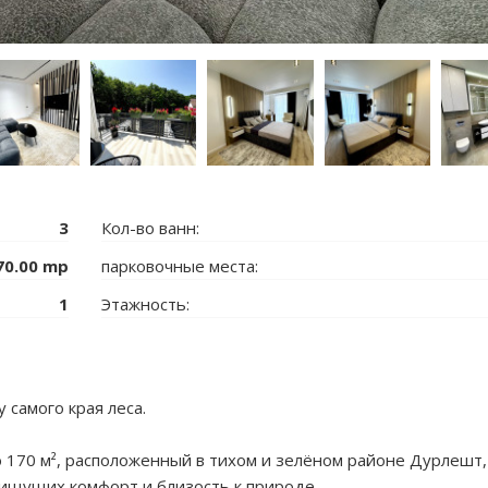
3
Кол-во ванн:
70.00 mp
парковочные места:
1
Этажность:
 самого края леса.
170 м², расположенный в тихом и зелёном районе Дурлешт,
 ищущих комфорт и близость к природе.