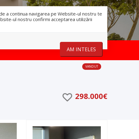
RO
RU
nfo@romanescu.md
+37369883878
e de a continua navigarea pe Website-ul nostru te
bsite-ul nostru confirmi acceptarea utilizării
Despre noi
Stiri
Contact
AM INTELES
VANDUT
298.000€