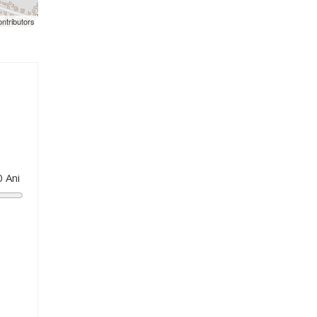
ntributors
0
Ani