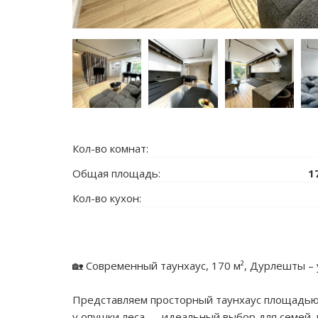
Кол-во комнат:
Общая площадь:
1
Кол-во кухон:
🏡 Современный таунхаус, 170 м², Дурлешты – у
Представляем просторный таунхаус площадью 
у опушки леса — идеальный выбор для семей,