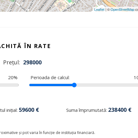
Leaflet
| ©
OpenStreetMap
co
ACHITĂ ÎN RATE
Prețul:
298000
20
%
Perioada de calcul:
1
59600
€
238400
€
ul inițial:
Suma împrumutată:
oximative și pot varia în funcție de instituția financiară.