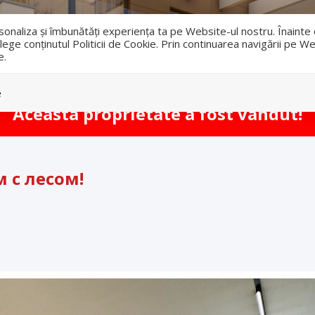
i
ersonaliza și îmbunătăți experiența ta pe Website-ul nostru. Înaint
lege conținutul Politicii de Cookie. Prin continuarea navigării pe We
e.
Vanzari
Inchirieri
e
Aceasta proprietate a fost vandut!
 с лесом!