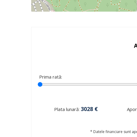
Prima rată:
3028
€
Plata lunară:
Aport
* Datele financiare sunt apr