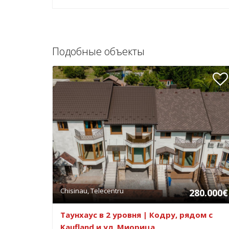
Подобные объекты
Chisinau, Telecentru
280.000€
Таунхаус в 2 уровня | Кодру, рядом с
Kaufland и ул. Миорица