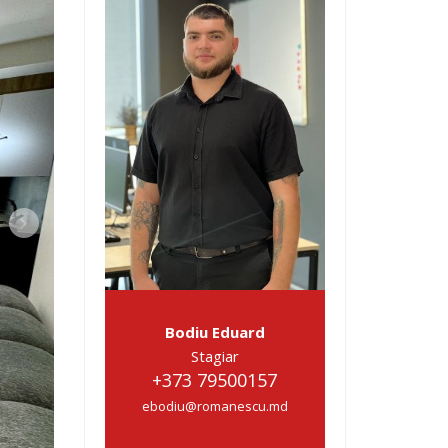
Bodiu Eduard
Stagiar
+373 79500157
ebodiu@romanescu.md