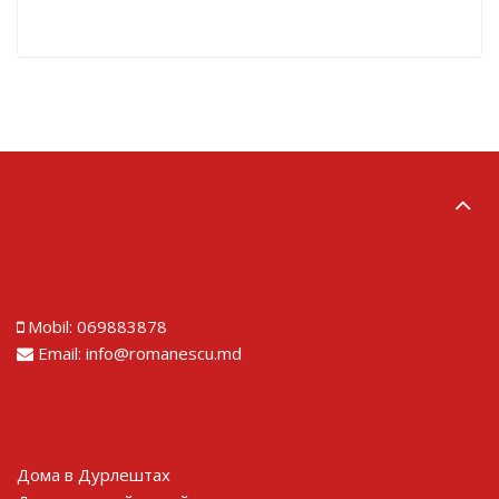
Lorem ipsum dolor sit amet
Mobil:
069883878
Email:
info@romanescu.md
Lorem ipsum dolor sit amet
Дома в Дурлештах