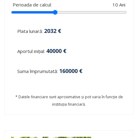
Perioada de calcul:
10
Ani
2032
€
Plata lunară:
40000
€
Aportul inițial:
160000
€
Suma împrumutată:
* Datele financiare sunt aproximative și pot varia în funcție de
instituția financiară.