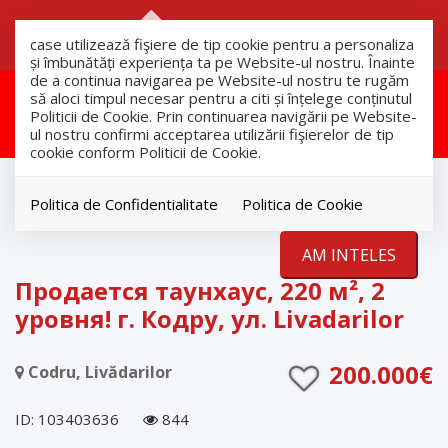
RO
RU
case utilizează fişiere de tip cookie pentru a personaliza
și îmbunătăți experiența ta pe Website-ul nostru. Înainte
de a continua navigarea pe Website-ul nostru te rugăm
Aceasta proprietate a fost
să aloci timpul necesar pentru a citi și înțelege conținutul
Politicii de Cookie. Prin continuarea navigării pe Website-
vandut!
ul nostru confirmi acceptarea utilizării fişierelor de tip
cookie conform Politicii de Cookie.
продажа
Дома
Politica de Confidentialitate
Politica de Cookie
Codru
AM INTELES
VANDUT
Продается таунхаус, 220 м², 2
уровня! г. Кодру, ул. Livadarilor
200.000€
Codru, Livădarilor
ID: 103403636
844