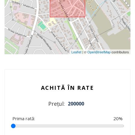
Leaflet
| ©
OpenStreetMap
contributors
ACHITĂ ÎN RATE
Prețul:
200000
Prima rată:
20
%