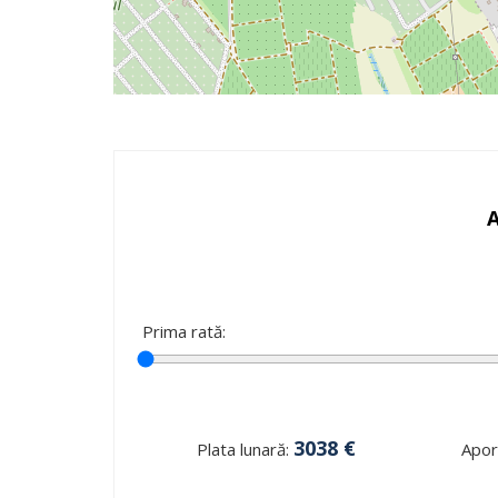
Prima rată:
3038
€
Plata lunară:
Aport