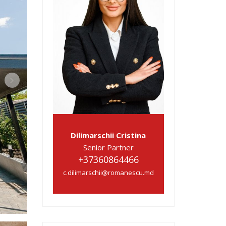
Dilimarschii Cristina
Senior Partner
+37360864466
c.dilimarschii@romanescu.md