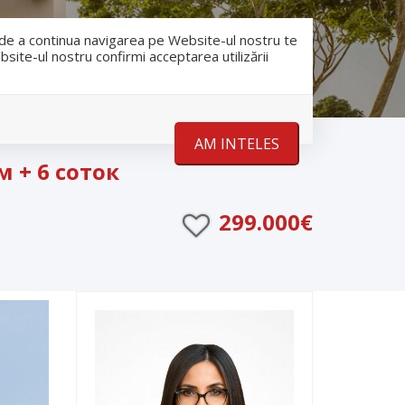
RO
RU
nfo@romanescu.md
+37369883878
e de a continua navigarea pe Website-ul nostru te
bsite-ul nostru confirmi acceptarea utilizării
Despre noi
Stiri
Contact
AM INTELES
 + 6 соток
299.000€