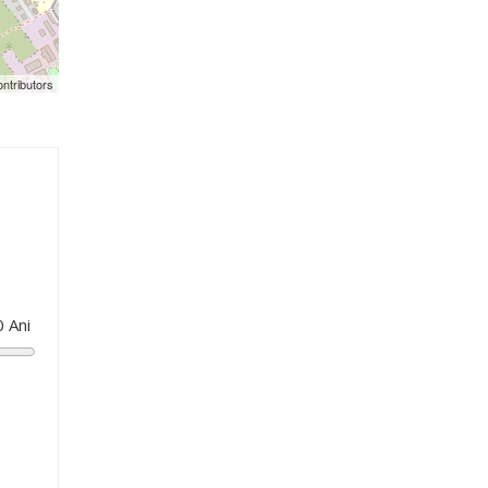
ntributors
0
Ani