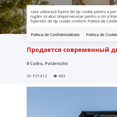
case utilizează fişiere de tip cookie pentru a p
rugăm să aloci timpul necesar pentru a citi și înțe
fişierelor de tip cookie conform Politicii de Cooki
Politica de Confidentialitate
Politica de Cooki
продажа
Дома
Codru
Продается современный дву
Codru, Potârnichii
ID: P21312
463