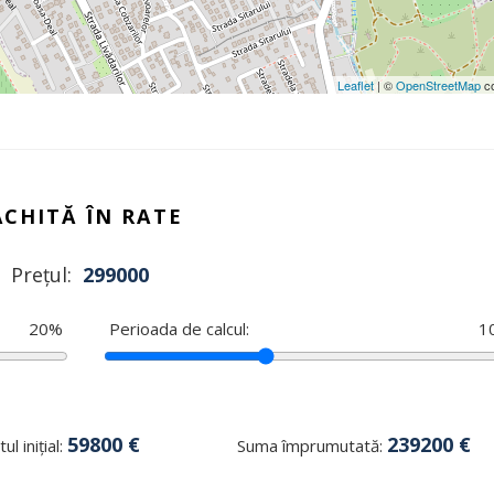
Leaflet
| ©
OpenStreetMap
co
ACHITĂ ÎN RATE
Prețul:
299000
20
%
Perioada de calcul:
1
59800
€
239200
€
ul inițial:
Suma împrumutată: