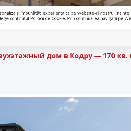
i
ersonaliza și îmbunătăți experiența ta pe Website-ul nostru. Înaint
lege conținutul Politicii de Cookie. Prin continuarea navigării pe We
e.
Vanzari
Inchirieri
e
хэтажный дом в Кодру — 170 кв. м