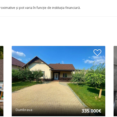
oximative și pot varia în funcție de instituția financiară.
Dumbrava
335.000€