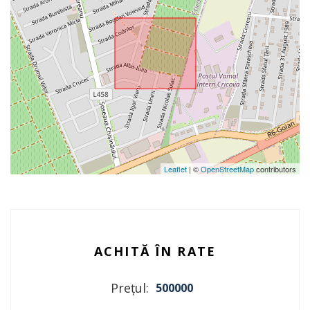
Leaflet
| ©
OpenStreetMap
contributors
ACHITĂ ÎN RATE
Prețul:
500000