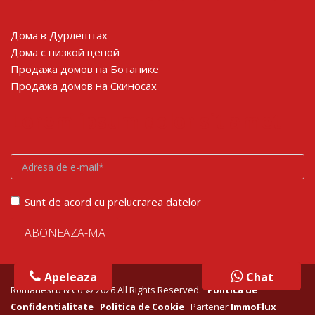
Дома в Дурлештах
Дома с низкой ценой
Продажа домов на Ботанике
Продажа домов на Скиносах
Lorem ipsum dolor sit amet
Sunt de acord cu prelucrarea datelor
Apeleaza
Chat
Chat
Romanescu & Co © 2026 All Rights Reserved.
Politica de
Confidentialitate
Politica de Cookie
Partener
ImmoFlux