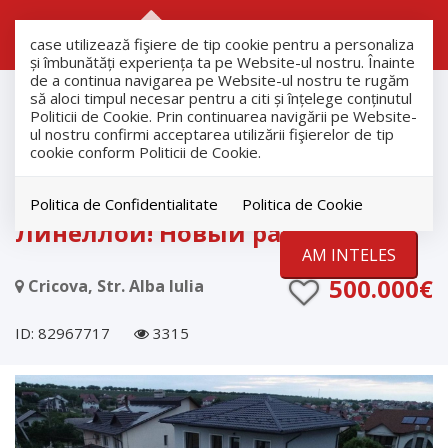
RO
RU
case utilizează fişiere de tip cookie pentru a personaliza
și îmbunătăți experiența ta pe Website-ul nostru. Înainte
de a continua navigarea pe Website-ul nostru te rugăm
продажа
să aloci timpul necesar pentru a citi și înțelege conținutul
Дома
Politicii de Cookie. Prin continuarea navigării pe Website-
ul nostru confirmi acceptarea utilizării fişierelor de tip
Cricova
cookie conform Politicii de Cookie.
Роскошный дом в Крикова!
Первая линия, рядом с
Politica de Confidentialitate
Politica de Cookie
Линеллой! Новый район!
AM INTELES
500.000€
Cricova, Str. Alba Iulia
ID: 82967717
3315