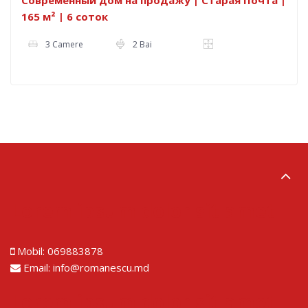
Современный дом на продажу | Старая Почта |
165 м² | 6 соток
3 Camere
2 Bai
Lorem ipsum dolor sit amet
Mobil:
069883878
Email:
info@romanescu.md
Lorem ipsum dolor sit amet