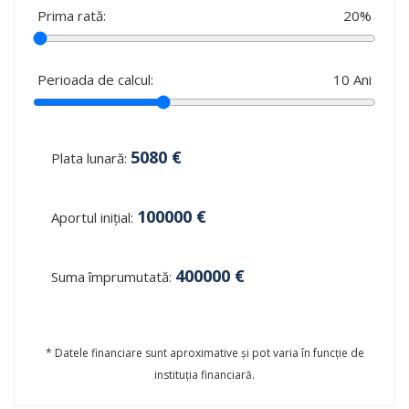
Prima rată:
20
%
Perioada de calcul:
10
Ani
5080
€
Plata lunară:
100000
€
Aportul inițial:
400000
€
Suma împrumutată:
* Datele financiare sunt aproximative și pot varia în funcție de
instituția financiară.