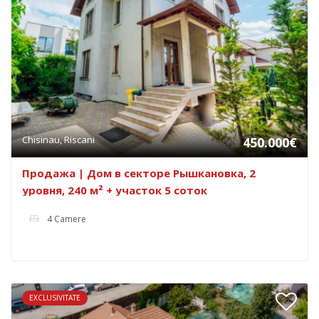
Chisinau, Riscani
450.000€
Продажа | Дом в секторе Рышкановка, 2
уровня, 240 м² + участок 5 соток
4 Camere
EXCLUSIVITATE