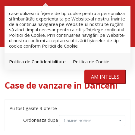
RO
RU
case utilizează fişiere de tip cookie pentru a personaliza
și îmbunătăți experiența ta pe Website-ul nostru. Înainte
de a continua navigarea pe Website-ul nostru te rugăm
să aloci timpul necesar pentru a citi și înțelege conținutul
Filtreaza
Politicii de Cookie. Prin continuarea navigării pe Website-
ul nostru confirmi acceptarea utilizării fişierelor de tip
cookie conform Politicii de Cookie.
продажа
Дома
Politica de Confidentialitate
Politica de Cookie
Danceni
AM INTELES
Case de vanzare in Danceni
Au fost gasite 3 oferte
Ordoneaza dupa
Самые новые