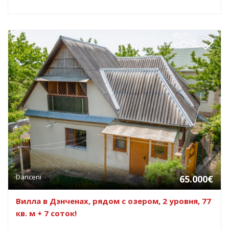
Danceni
65.000€
Вилла в Дэнченах, рядом с озером, 2 уровня, 77
кв. м + 7 соток!