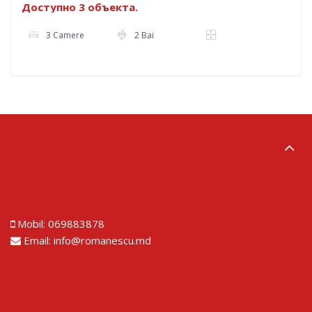
Доступно 3 объекта.
3 Camere
2 Bai
Lorem ipsum dolor sit amet
Mobil:
069883878
Email:
info@romanescu.md
Lorem ipsum dolor sit amet