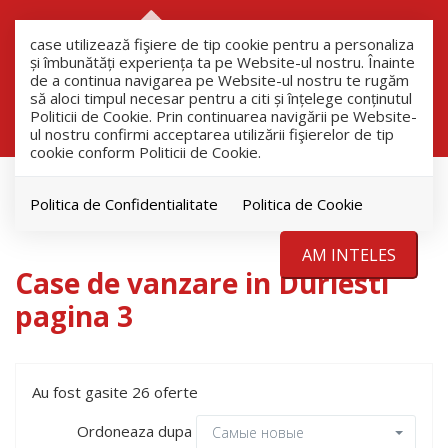
RO
RU
case utilizează fişiere de tip cookie pentru a personaliza
și îmbunătăți experiența ta pe Website-ul nostru. Înainte
de a continua navigarea pe Website-ul nostru te rugăm
să aloci timpul necesar pentru a citi și înțelege conținutul
Filtreaza
Politicii de Cookie. Prin continuarea navigării pe Website-
ul nostru confirmi acceptarea utilizării fişierelor de tip
cookie conform Politicii de Cookie.
продажа
Дома
Politica de Confidentialitate
Politica de Cookie
Durlesti
AM INTELES
Case de vanzare in Durlesti
pagina 3
Au fost gasite 26 oferte
Ordoneaza dupa
Самые новые