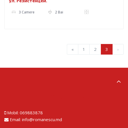
ул. Резистенцей.
3 Camere
2 Bai
«
1
2
3
»
Lorem ipsum dolor sit amet
Mobil:
069883878
Email:
info@romanescu.md