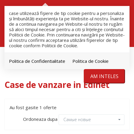
RO
RU
case utilizează fişiere de tip cookie pentru a personaliza
și îmbunătăți experiența ta pe Website-ul nostru. Înainte
de a continua navigarea pe Website-ul nostru te rugăm
să aloci timpul necesar pentru a citi și înțelege conținutul
Filtreaza
Politicii de Cookie. Prin continuarea navigării pe Website-
ul nostru confirmi acceptarea utilizării fişierelor de tip
cookie conform Politicii de Cookie.
продажа
Дома
Politica de Confidentialitate
Politica de Cookie
Edinet
AM INTELES
Case de vanzare in Edinet
Au fost gasite 1 oferte
Ordoneaza dupa
Самые новые