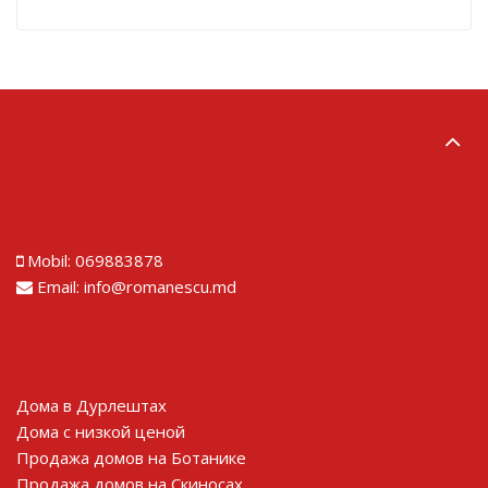
Lorem ipsum dolor sit amet
Mobil:
069883878
Email:
info@romanescu.md
Lorem ipsum dolor sit amet
Дома в Дурлештах
Дома с низкой ценой
Продажа домов на Ботанике
Продажа домов на Скиносах