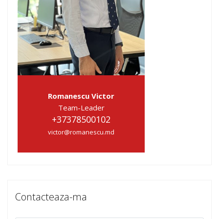
Romanescu Victor
Team-Leader
+37378500102
victor@romanescu.md
Contacteaza-ma