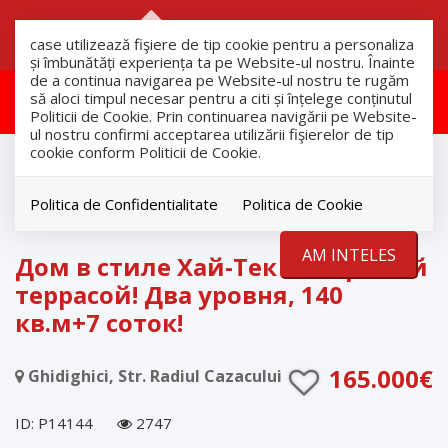
RO
RU
case utilizează fişiere de tip cookie pentru a personaliza
și îmbunătăți experiența ta pe Website-ul nostru. Înainte
de a continua navigarea pe Website-ul nostru te rugăm
Aceasta proprietate a fost retras!
să aloci timpul necesar pentru a citi și înțelege conținutul
Politicii de Cookie. Prin continuarea navigării pe Website-
ul nostru confirmi acceptarea utilizării fişierelor de tip
cookie conform Politicii de Cookie.
продажа
Дома
Ghidighici
Politica de Confidentialitate
Politica de Cookie
RETRAS
AM INTELES
Дом в стиле Хай-Тек с открытой
террасой! Два уровня, 140
кв.м+7 соток!
165.000€
Ghidighici, Str. Radiul Cazacului
ID: P14144
2747