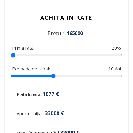
ACHITĂ ÎN RATE
Prețul:
165000
Prima rată:
20
%
Perioada de calcul:
10
Ani
1677
€
Plata lunară:
33000
€
Aportul inițial:
132000
€
Suma împrumutată: