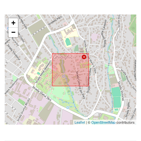
+
−
Leaflet
| ©
OpenStreetMap
contributors