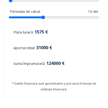
Perioada de calcul:
10
Ani
1575
€
Plata lunară:
31000
€
Aportul inițial:
124000
€
Suma împrumutată:
* Datele financiare sunt aproximative și pot varia în funcție de
instituția financiară.