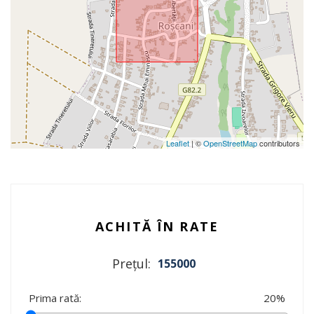
Leaflet
| ©
OpenStreetMap
contributors
ACHITĂ ÎN RATE
Prețul:
155000
Prima rată:
20
%