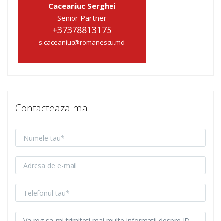
Caceaniuc Serghei
Senior Partner
+37378813175
s.caceaniuc@romanescu.md
Contacteaza-ma