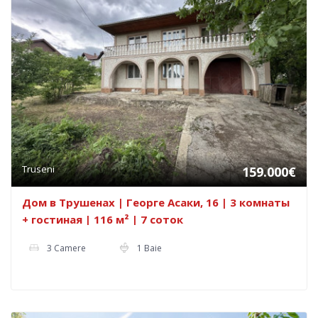
Truseni
159.000€
Дом в Трушенах | Георге Асаки, 16 | 3 комнаты
+ гостиная | 116 м² | 7 соток
3 Camere
1 Baie