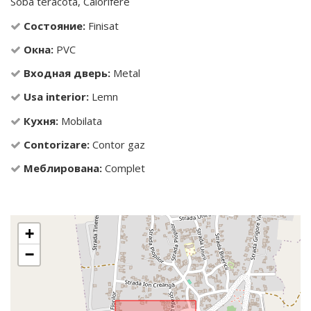
Soba teracota, Calorifere
Состояние:
Finisat
Окна:
PVC
Входная дверь:
Metal
Usa interior:
Lemn
Кухня:
Mobilata
Contorizare:
Contor gaz
Меблирована:
Complet
+
−