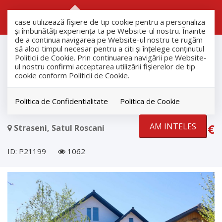
RO
RU
case utilizează fişiere de tip cookie pentru a personaliza
și îmbunătăți experiența ta pe Website-ul nostru. Înainte
de a continua navigarea pe Website-ul nostru te rugăm
продажа
să aloci timpul necesar pentru a citi și înțelege conținutul
Дома
Politicii de Cookie. Prin continuarea navigării pe Website-
ul nostru confirmi acceptarea utilizării fişierelor de tip
Straseni
cookie conform Politicii de Cookie.
Продажа дома в селе Рошканы,
Страшенский район.
Politica de Confidentialitate
Politica de Cookie
AM INTELES
155.000€
Straseni, Satul Roscani
ID: P21199
1062