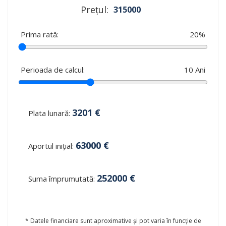
Prețul:
315000
Prima rată:
20
%
Perioada de calcul:
10
Ani
3201
€
Plata lunară:
63000
€
Aportul inițial:
252000
€
Suma împrumutată:
* Datele financiare sunt aproximative și pot varia în funcție de