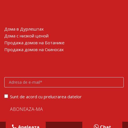
Lorem ipsum dolor sit amet
Дома в Дурлештах
Дома с низкой ценой
Продажа домов на Ботанике
Продажа домов на Скиносах
Lorem ipsum dolor sit amet
Sunt de acord cu prelucrarea datelor
Apeleaza
Chat
Chat