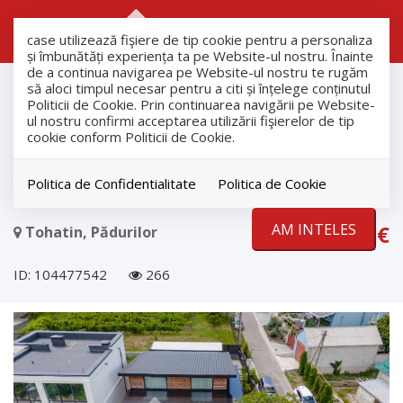
RO
RU
case utilizează fişiere de tip cookie pentru a personaliza
și îmbunătăți experiența ta pe Website-ul nostru. Înainte
de a continua navigarea pe Website-ul nostru te rugăm
продажа
să aloci timpul necesar pentru a citi și înțelege conținutul
Дома
Politicii de Cookie. Prin continuarea navigării pe Website-
ul nostru confirmi acceptarea utilizării fişierelor de tip
Tohatin
cookie conform Politicii de Cookie.
Дом в скандинавском стиле, 110
м², Тогатин
Politica de Confidentialitate
Politica de Cookie
AM INTELES
315.000€
Tohatin, Pădurilor
ID: 104477542
266