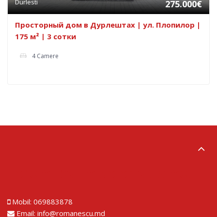
Durlesti
275.000€
Просторный дом в Дурлештах | ул. Плопилор |
175 м² | 3 сотки
4 Camere
Lorem ipsum dolor sit amet
Mobil:
069883878
Email:
info@romanescu.md