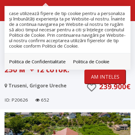
RO
RU
case utilizează fişiere de tip cookie pentru a personaliza
și îmbunătăți experiența ta pe Website-ul nostru. Înainte
de a continua navigarea pe Website-ul nostru te rugăm
продажа
să aloci timpul necesar pentru a citi și înțelege conținutul
Дома
Politicii de Cookie. Prin continuarea navigării pe Website-
ul nostru confirmi acceptarea utilizării fişierelor de tip
Truseni
cookie conform Politicii de Cookie.
EXCLUSIVITATE
Дом на продажу в с. Трушены,
Politica de Confidentialitate
Politica de Cookie
250 м² + 12 соток.
AM INTELES
239.900€
Truseni, Grigore Ureche
ID: P20626
652