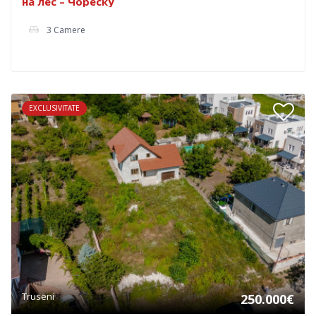
на лес – Чореску
3 Camere
EXCLUSIVITATE
Truseni
250.000€