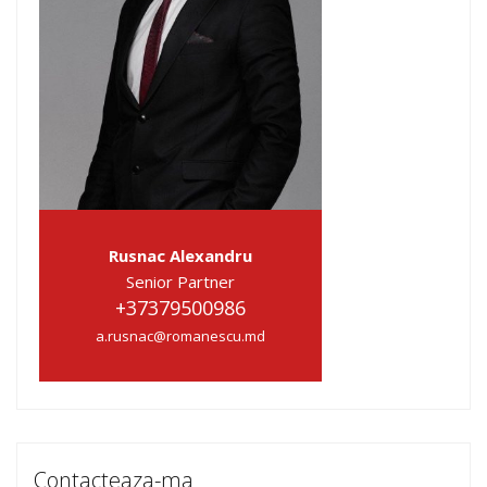
Rusnac Alexandru
Senior Partner
+37379500986
a.rusnac@romanescu.md
Contacteaza-ma