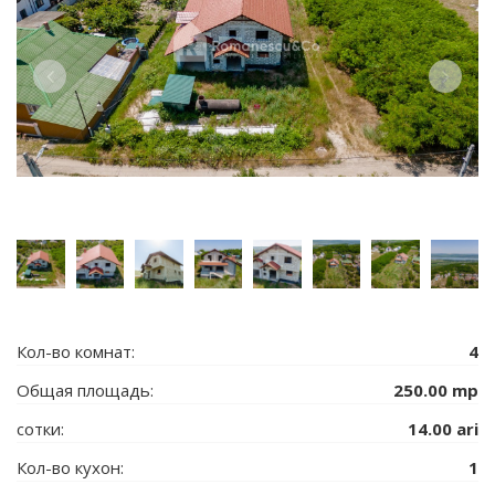
Кол-во комнат:
4
Общая площадь:
250.00 mp
сотки:
14.00 ari
Кол-во кухон:
1