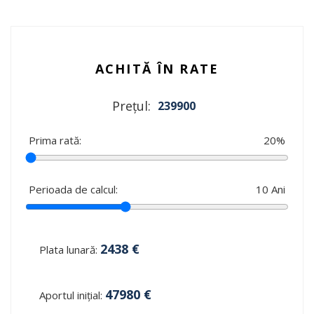
ACHITĂ ÎN RATE
Prețul:
239900
Prima rată:
20
%
Perioada de calcul:
10
Ani
2438
€
Plata lunară:
47980
€
Aportul inițial: