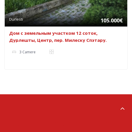
Durlesti
105.000€
Дом с земельным участком 12 соток,
Дурлешты, Центр, пер. Милеску Спэтару.
3 Camere
Lorem ipsum dolor sit amet