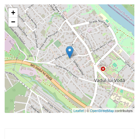
+
−
Leaflet
| ©
OpenStreetMap
contributors