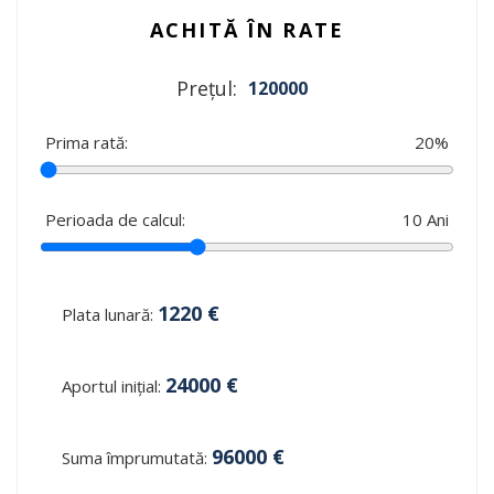
ACHITĂ ÎN RATE
Prețul:
120000
Prima rată:
20
%
Perioada de calcul:
10
Ani
1220
€
Plata lunară:
24000
€
Aportul inițial:
96000
€
Suma împrumutată: