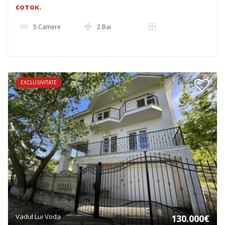
соток.
5 Camere
2 Bai
EXCLUSIVITATE
Vadul Lui Voda
130.000€