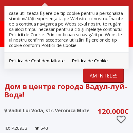
RO
RU
case utilizează fişiere de tip cookie pentru a personaliza
și îmbunătăți experiența ta pe Website-ul nostru. Înainte
de a continua navigarea pe Website-ul nostru te rugăm
Aceasta proprietate a fost
să aloci timpul necesar pentru a citi și înțelege conținutul
Politicii de Cookie. Prin continuarea navigării pe Website-
vandut!
ul nostru confirmi acceptarea utilizării fişierelor de tip
cookie conform Politicii de Cookie.
продажа
Дома
Politica de Confidentialitate
Politica de Cookie
Vadul Lui Voda
AM INTELES
VANDUT
Дом в центре города Вадул-луй-
Водэ!
120.000€
Vadul Lui Voda, str. Veronica Micle
ID: P20933
543