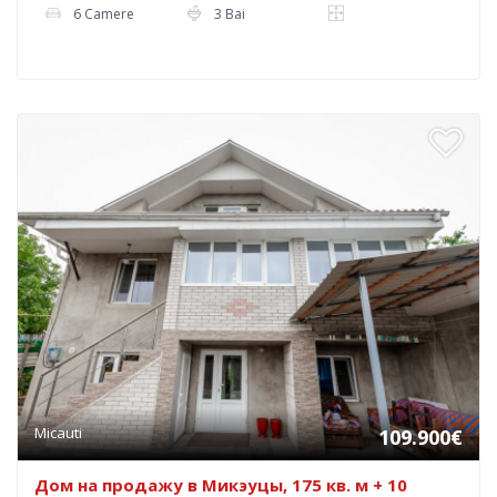
6 Camere
3 Bai
Micauti
109.900€
Дом на продажу в Микэуцы, 175 кв. м + 10