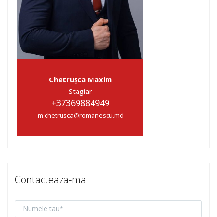
Chetrușca Maxim
Stagiar
+37369884949
m.chetrusca@romanescu.md
Contacteaza-ma