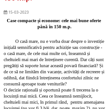
15-03-2023
Case compacte și econome: cele mai bune oferte 
până în 150 m.p.
O casă mare, nu e vorba doar despre o investiție 
inițială semnificativă pentru achiziție sau construcție - 
o casă mare, de cele mai multe ori, înseamnă și 
cheltuieli mai mari de întreținere curentă. Dar câți sunt 
pregătiți să suporte lunar această povară financiară? Și 
de ce să ne limităm din vacanțe, activități de recreere și 
odihnă, dat fiindcă întreținerea confortului zilnic ne 
consumă aproape toate veniturile? 
O decizie rațională și oportună poate fi trecerea la o 
locuință mai mică. Ceea ce înseamnă nemijlocit, 
cheltuieli mai mici, în primul rând,  pentru amenajarea 
locuinței (nu vor fi 3 băi, dar, poate, maxim 2), nu vor 