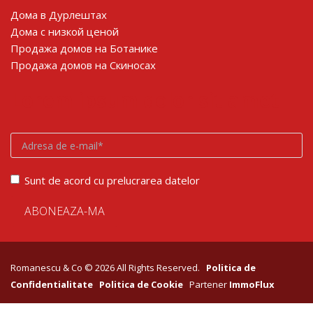
Дома в Дурлештах
Дома с низкой ценой
Продажа домов на Ботанике
Продажа домов на Скиносах
Lorem ipsum dolor sit amet
Sunt de acord cu prelucrarea datelor
Romanescu & Co © 2026 All Rights Reserved.
Politica de
Confidentialitate
Politica de Cookie
Partener
ImmoFlux
google-site-verification: googlebfb1c1100314ae9f.html