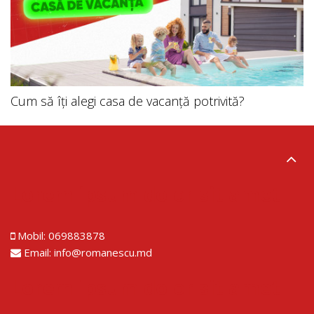
Cum să îți alegi casa de vacanță potrivită?
Lorem ipsum dolor sit amet
Mobil:
069883878
Email:
info@romanescu.md
Lorem ipsum dolor sit amet