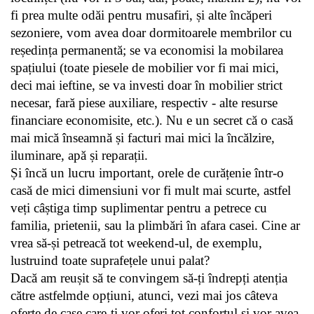
fi prea multe odăi pentru musafiri, și alte încăperi 
sezoniere, vom avea doar dormitoarele membrilor cu 
reședința permanentă; se va economisi la mobilarea 
spațiului (toate piesele de mobilier vor fi mai mici, 
deci mai ieftine, se va investi doar în mobilier strict 
necesar, fară piese auxiliare, respectiv - alte resurse 
financiare economisite, etc.). Nu e un secret că o casă 
mai mică înseamnă și facturi mai mici la încălzire, 
iluminare, apă și reparații.
Și încă un lucru important, orele de curățenie într-o 
casă de mici dimensiuni vor fi mult mai scurte, astfel 
veți câștiga timp suplimentar pentru a petrece cu 
familia, prietenii, sau la plimbări în afara casei. Cine ar 
vrea să-și petreacă tot weekend-ul, de exemplu, 
lustruind toate suprafețele unui palat? 
Dacă am reușit să te convingem să-ți îndrepți atenția 
către astfelmde opțiuni, atunci, vezi mai jos câteva 
oferte de case care-ți vor oferi tot confortul și vor avea 