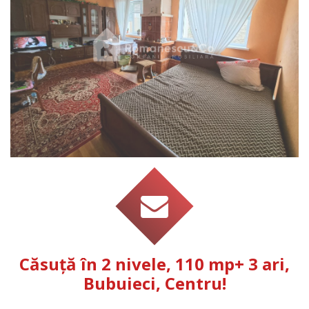
Căsuță în 2 nivele, 110 mp+ 3 ari,
Bubuieci, Centru!