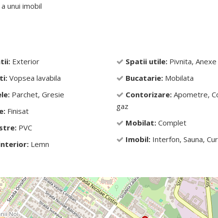
a unui imobil
tii:
Exterior
Spatii utile:
Pivnita, Anexe
ti:
Vopsea lavabila
Bucatarie:
Mobilata
le:
Parchet, Gresie
Contorizare:
Apometre, C
gaz
e:
Finisat
Mobilat:
Complet
stre:
PVC
Imobil:
Interfon, Sauna, Cu
interior:
Lemn