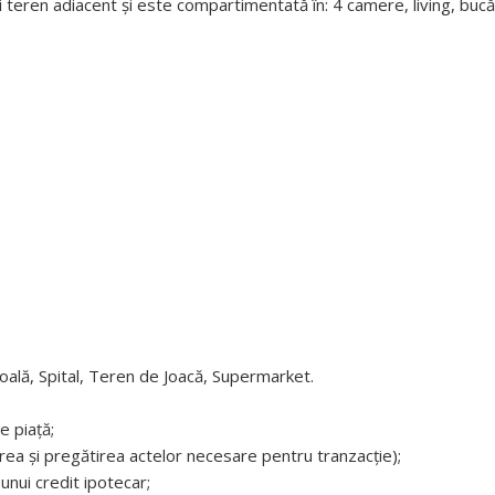
 teren adiacent și este compartimentată în: 4 camere, living, bucă
coală, Spital, Teren de Joacă, Supermarket.
e piață;
carea și pregătirea actelor necesare pentru tranzacție);
unui credit ipotecar;