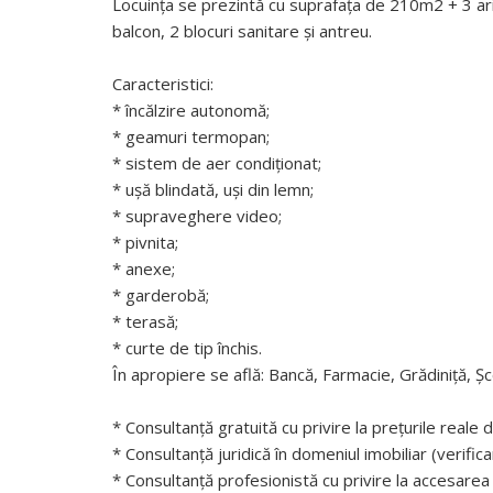
Locuința se prezintă cu suprafața de 210m2 + 3 ari
balcon, 2 blocuri sanitare și antreu.
Caracteristici:
* încălzire autonomă;
* geamuri termopan;
* sistem de aer condiționat;
* ușă blindată, uși din lemn;
* supraveghere video;
* pivnita;
* anexe;
* garderobă;
* terasă;
* curte de tip închis.
În apropiere se află: Bancă, Farmacie, Grădiniță, Ș
* Consultanță gratuită cu privire la prețurile reale d
* Consultanță juridică în domeniul imobiliar (verifi
* Consultanță profesionistă cu privire la accesarea 