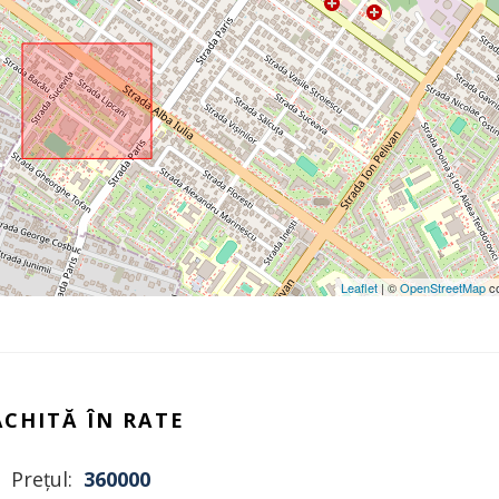
Leaflet
| ©
OpenStreetMap
co
ACHITĂ ÎN RATE
Prețul:
360000