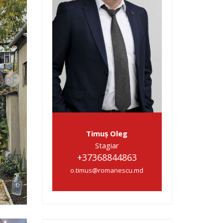
Timuș Oleg
Stagiar
+37368844863
o.timus@romanescu.md