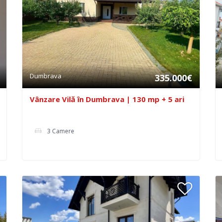
Dumbrava
335.000€
Vânzare Vilă în Dumbrava | 130 mp + 5 ari
3 Camere