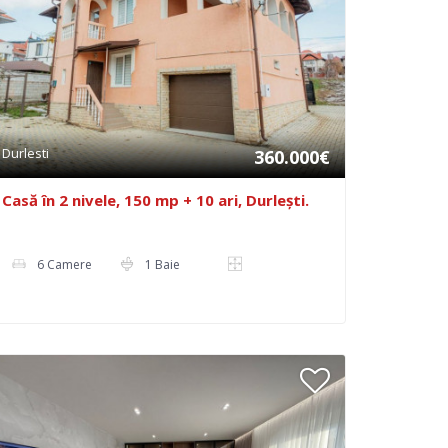
Durlesti
360.000€
Casă în 2 nivele, 150 mp + 10 ari, Durlești.
6 Camere
1 Baie