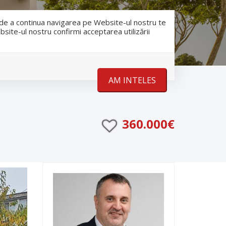
RO
RU
nfo@romanescu.md
+37369883878
e de a continua navigarea pe Website-ul nostru te
bsite-ul nostru confirmi acceptarea utilizării
Despre noi
Stiri
Contact
AM INTELES
360.000€