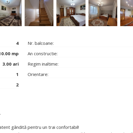
4
Nr. balcoane:
10.00 mp
An constructie:
3.00 ari
Regim inaltime:
1
Orientare:
2
.
tent gândită pentru un trai confortabil!