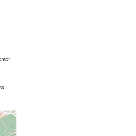
ontor
rte