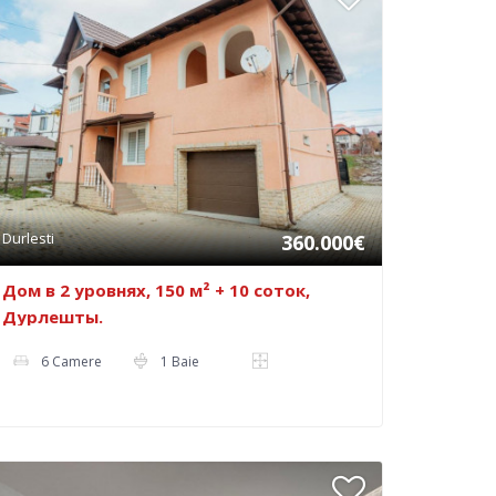
Durlesti
360.000€
Дом в 2 уровнях, 150 м² + 10 соток,
Дурлешты.
6 Camere
1 Baie