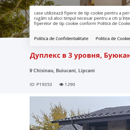
case utilizează fişiere de tip cookie pentru a p
rugăm să aloci timpul necesar pentru a citi și înțe
fişierelor de tip cookie conform Politicii de Cooki
Politica de Confidentialitate
Politica de Cooki
продажа
Дома
Chisinau
Buiucani
Дуплекс в 3 уровня, Буюкан
Chisinau, Buiucani, Lipcani
ID: P19353
1290