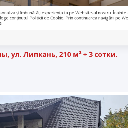
i
ersonaliza și îmbunătăți experiența ta pe Website-ul nostru. Înaint
lege conținutul Politicii de Cookie. Prin continuarea navigării pe We
e.
Vanzari
Inchirieri
e
ы, ул. Липкань, 210 м² + 3 сотки.