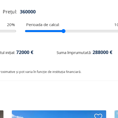
Prețul:
360000
20
%
Perioada de calcul:
1
72000
€
288000
€
ul inițial:
Suma împrumutată:
oximative și pot varia în funcție de instituția financiară.