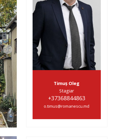
Timuș Oleg
Stagiar
+37368844863
o.timus@romanescu.md