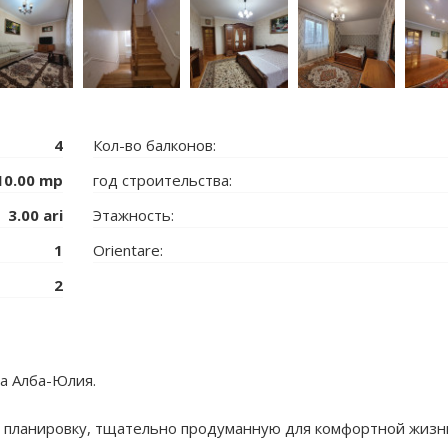
4
Кол-во балконов:
10.00 mp
год строительства:
3.00 ari
Этажность:
1
Orientare:
2
ра Алба-Юлия.
планировку, тщательно продуманную для комфортной жизн