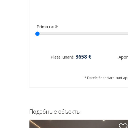
Prima rată:
3658
€
Plata lunară:
Aport
* Datele financiare sunt apr
Подобные объекты