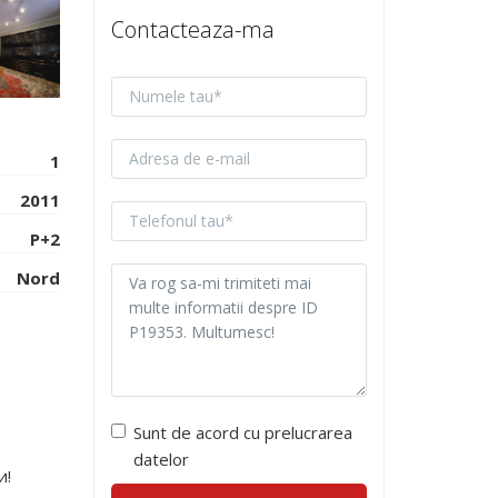
Contacteaza-ma
1
2011
P+2
Nord
Sunt de acord cu prelucrarea
datelor
и!