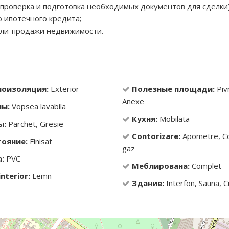
проверка и подготовка необходимых документов для сделки)
 ипотечного кредита;
упли-продажи недвижимости.
лоизоляция:
Exterior
Полезные площади:
Pivn
Anexe
ны:
Vopsea lavabila
Кухня:
Mobilata
ы:
Parchet, Gresie
Contorizare:
Apometre, C
тояние:
Finisat
gaz
:
PVC
Меблирована:
Complet
interior:
Lemn
Здание:
Interfon, Sauna, C