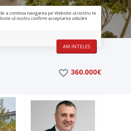
RO
RU
nfo@romanescu.md
+37369883878
e de a continua navigarea pe Website-ul nostru te
bsite-ul nostru confirmi acceptarea utilizării
Despre noi
Stiri
Contact
AM INTELES
360.000€