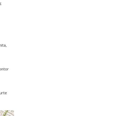
;
ita,
ontor
urte