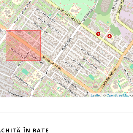
Leaflet
| ©
OpenStreetMap
co
ACHITĂ ÎN RATE