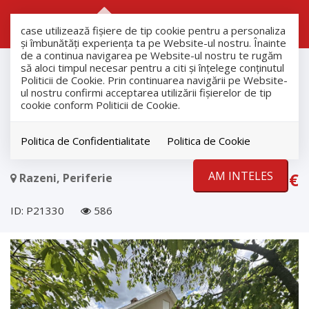
RO
RU
case utilizează fişiere de tip cookie pentru a personaliza
și îmbunătăți experiența ta pe Website-ul nostru. Înainte
de a continua navigarea pe Website-ul nostru te rugăm
Vanzare
să aloci timpul necesar pentru a citi și înțelege conținutul
Case
Politicii de Cookie. Prin continuarea navigării pe Website-
ul nostru confirmi acceptarea utilizării fişierelor de tip
Razeni
cookie conform Politicii de Cookie.
Vânzare vilă cu 2 nivele, Răzeni, 25
km de Chișinău.
Politica de Confidentialitate
Politica de Cookie
AM INTELES
39.900€
Razeni, Periferie
ID: P21330
586