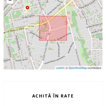
−
Leaflet
| ©
OpenStreetMap
contributors
ACHITĂ ÎN RATE