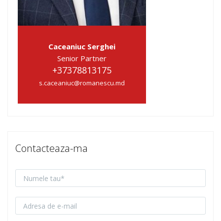
Caceaniuc Serghei
Senior Partner
+37378813175
s.caceaniuc@romanescu.md
Contacteaza-ma