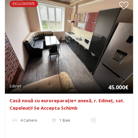
EXCLUSIVITATE
Edinet
45.000€
Casă nouă cu euroreparație+ anexă, r. Edineț, sat.
Cepeleuți! Se Accepta Schimb
4 Camere
1 Baie