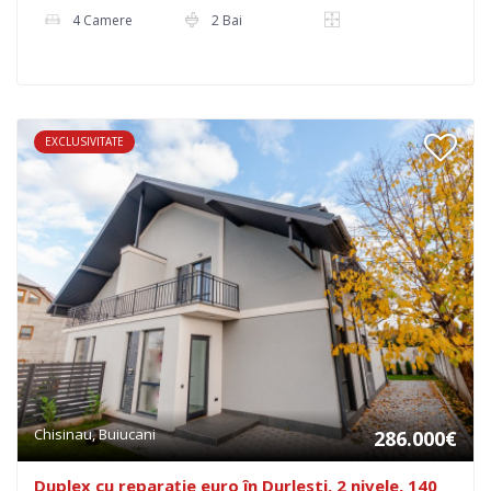
4 Camere
2 Bai
EXCLUSIVITATE
Chisinau, Buiucani
286.000€
Duplex cu reparație euro în Durlesti, 2 nivele, 140