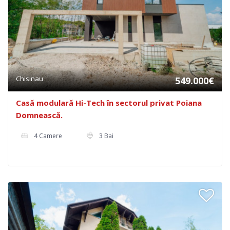
Chisinau
549.000€
Casă modulară Hi-Tech în sectorul privat Poiana
Domnească.
4 Camere
3 Bai