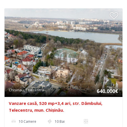
Chisinau, Telecentru
640.000€
Vanzare casă, 520 mp+3,4 ari, str. Dâmbului,
Telecentru, mun. Chișinău.
10 Camere
10 Bai