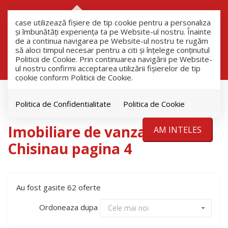
RO
RU
case utilizează fişiere de tip cookie pentru a personaliza
și îmbunătăți experiența ta pe Website-ul nostru. Înainte
de a continua navigarea pe Website-ul nostru te rugăm
să aloci timpul necesar pentru a citi și înțelege conținutul
Filtreaza
Politicii de Cookie. Prin continuarea navigării pe Website-
ul nostru confirmi acceptarea utilizării fişierelor de tip
cookie conform Politicii de Cookie.
Vanzare
Chisinau
Politica de Confidentialitate
Politica de Cookie
Imobiliare de vanzare in
AM INTELES
Chisinau pagina 4
Au fost gasite 62 oferte
Ordoneaza dupa
Cele mai noi