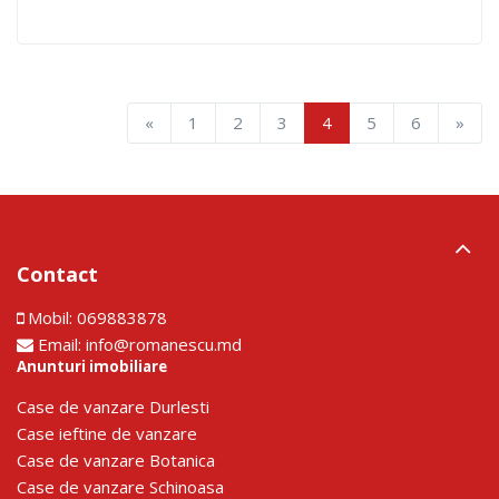
«
1
2
3
4
5
6
»
Contact
Mobil:
069883878
Email:
info@romanescu.md
Anunturi imobiliare
Сase de vanzare Durlesti
Сase ieftine de vanzare
Сase de vanzare Botanica
Сase de vanzare Schinoasa