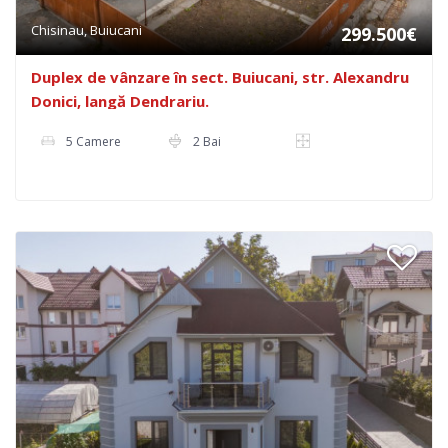
Chisinau, Buiucani
299.500€
Duplex de vânzare în sect. Buiucani, str. Alexandru
Donici, langă Dendrariu.
5 Camere
2 Bai