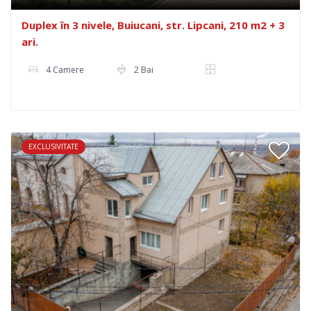
Duplex în 3 nivele, Buiucani, str. Lipcani, 210 m2 + 3
ari.
4 Camere
2 Bai
EXCLUSIVITATE