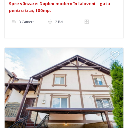
Spre vânzare: Duplex modern în Ialoveni – gata
pentru trai, 180mp.
3 Camere
2 Bai