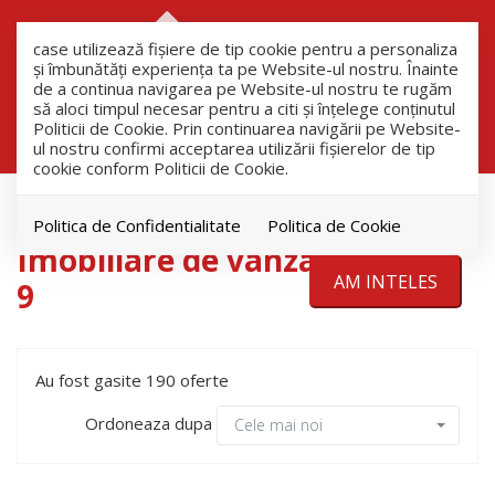
RO
RU
case utilizează fişiere de tip cookie pentru a personaliza
și îmbunătăți experiența ta pe Website-ul nostru. Înainte
de a continua navigarea pe Website-ul nostru te rugăm
să aloci timpul necesar pentru a citi și înțelege conținutul
Filtreaza
Politicii de Cookie. Prin continuarea navigării pe Website-
ul nostru confirmi acceptarea utilizării fişierelor de tip
cookie conform Politicii de Cookie.
Vanzare
Politica de Confidentialitate
Politica de Cookie
Imobiliare de vanzare pagina
AM INTELES
9
Au fost gasite 190 oferte
Ordoneaza dupa
Cele mai noi