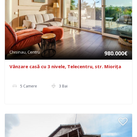
Chisinau, Centru
980.000€
Vânzare casă cu 3 nivele, Telecentru, str. Miorița
5 Camere
3 Bai