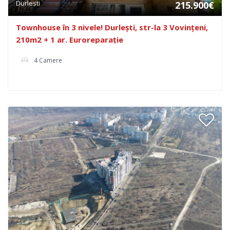
Durlesti
215.900€
Townhouse în 3 nivele! Durlești, str-la 3 Vovințeni,
210m2 + 1 ar. Euroreparație
4 Camere