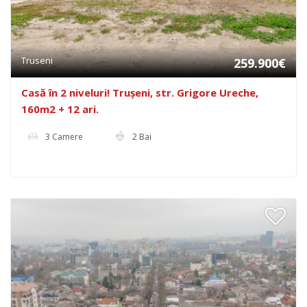
Truseni
259.900€
Casă în 2 niveluri! Trușeni, str. Grigore Ureche,
160m2 + 12 ari.
3 Camere
2 Bai