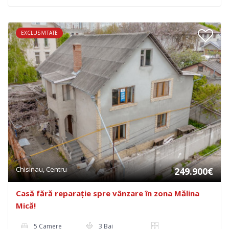
EXCLUSIVITATE
Chisinau, Centru
249.900€
Casă fără reparație spre vânzare în zona Mălina
Mică!
5 Camere
3 Bai