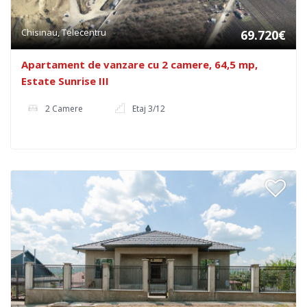
Chisinau, Telecentru
69.720€
Apartament de vanzare cu 2 camere, 64,5 mp,
Estate Sunrise III
2 Camere
Etaj 3/12