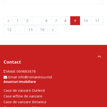
«
1
2
...
6
7
8
9
10
11
12
...
15
16
»
Contact
Mobil:
069883878
Email:
info@romanescu.md
Anunturi imobiliare
Сase de vanzare Durlesti
Сase ieftine de vanzare
Сase de vanzare Botanica