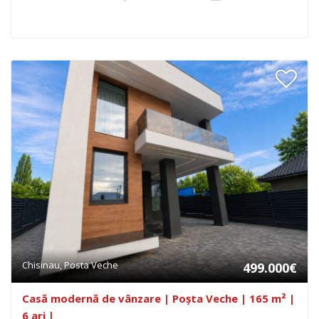
Chisinau, Posta Veche
499.000€
Casă modernă de vânzare | Poșta Veche | 165 m² |
6 ari |