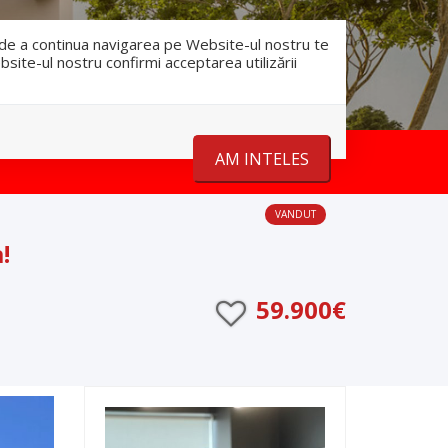
RO
RU
nfo@romanescu.md
+37369883878
e de a continua navigarea pe Website-ul nostru te
bsite-ul nostru confirmi acceptarea utilizării
Despre noi
Stiri
Contact
AM INTELES
VANDUT
!
59.900€