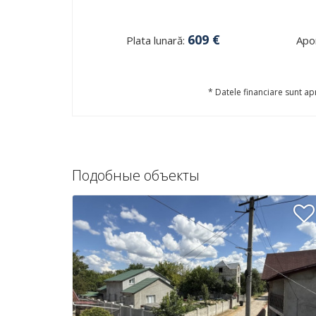
609
€
Plata lunară:
Apor
* Datele financiare sunt apr
Подобные объекты