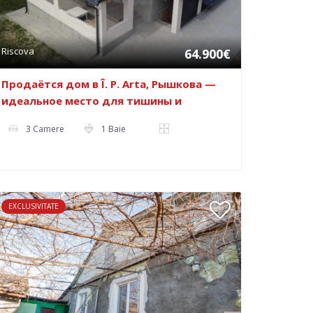
Riscova
64.900€
Продаётся дом в Î. P. Arta, Рышкова —
идеальное место для тишины и
спокойствия.
3 Camere
1 Baie
EXCLUSIVITATE