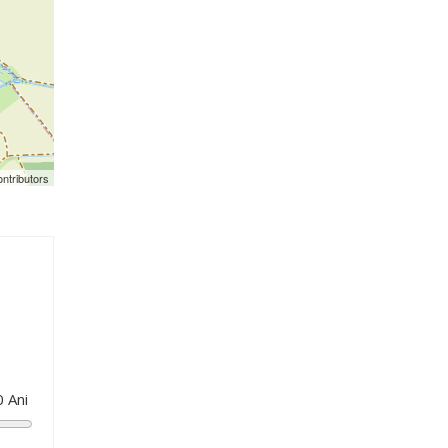
ntributors
0
Ani