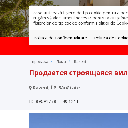
case utilizează fişiere de tip cookie pentru a p
rugăm să aloci timpul necesar pentru a citi și înțe
fişierelor de tip cookie conform Politicii de Cooki
Politica de Confidentialitate
Politica de Cooki
продажа
Дома
Razeni
Продается строящаяся вил
Razeni, Î.P. Sănătate
ID: 89691778
1211