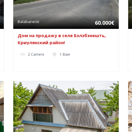
Balabanesti
60.000€
Дом на продажу в селе Бэлэбэнешть,
Криулянский район!
2 Camere
1 Baie