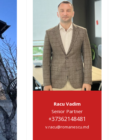
Racu Vadim
Senior Partner
+37362148481
v.racu@romanescu.md