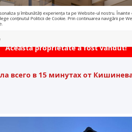
i
ersonaliza și îmbunătăți experiența ta pe Website-ul nostru. Înaint
lege conținutul Politicii de Cookie. Prin continuarea navigării pe We
e.
Vanzari
Inchirieri
e
Aceasta proprietate a fost vandut!
ла всего в 15 минутах от Кишинева