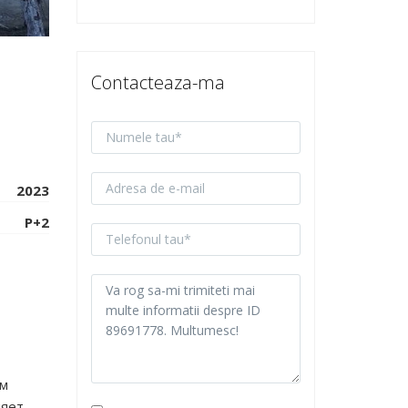
Contacteaza-ma
2023
P+2
ом
ляет