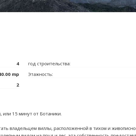
4
год строительства:
40.00 mp
Этажность:
2
, или 15 минут от Ботаники.
тать владельцем виллы, расположенной в тихом и живописн
иколепным видом на пруд и лес, эта собственность предостав