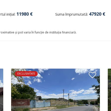
11980
€
47920
€
tul inițial:
Suma împrumutată:
oximative și pot varia în funcție de instituția financiară.
EXCLUSIVITATE