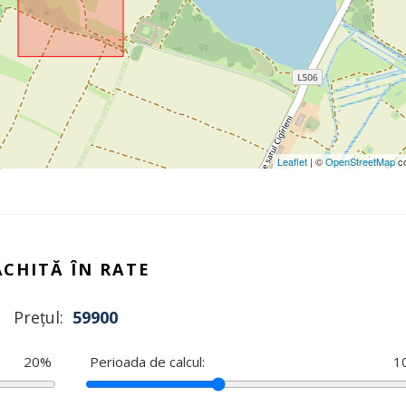
Leaflet
| ©
OpenStreetMap
co
ACHITĂ ÎN RATE
Prețul:
59900
20
%
Perioada de calcul:
1