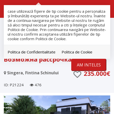
RO
RU
case utilizează fişiere de tip cookie pentru a personaliza
și îmbunătăți experiența ta pe Website-ul nostru. Înainte
de a continua navigarea pe Website-ul nostru te rugăm
продажа
să aloci timpul necesar pentru a citi și înțelege conținutul
Дома
Politicii de Cookie. Prin continuarea navigării pe Website-
ul nostru confirmi acceptarea utilizării fişierelor de tip
Singera
cookie conform Politicii de Cookie.
Современный дом в стиле HI-
TECH с бассейном в Сынжера |
Politica de Confidentialitate
Politica de Cookie
Возможна рассрочка.
AM INTELES
235.000€
Singera, Fintina Schinului
ID: P21224
476