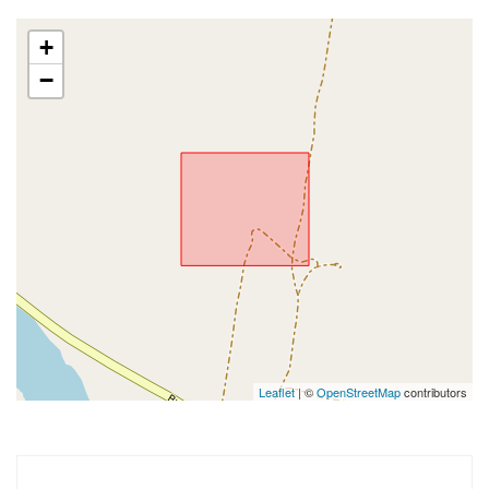
+
−
Leaflet
| ©
OpenStreetMap
contributors