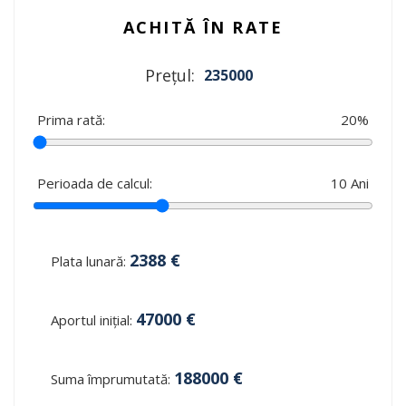
ACHITĂ ÎN RATE
Prețul:
235000
Prima rată:
20
%
Perioada de calcul:
10
Ani
2388
€
Plata lunară:
47000
€
Aportul inițial:
188000
€
Suma împrumutată: