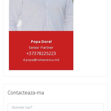
Popa Dorel
Senior Partner
+37378225223
d.popa@romanescu.md
Contacteaza-ma